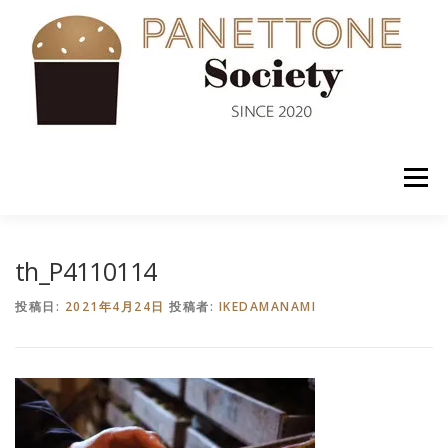
コ
ン
テ
ン
ツ
へ
ス
キ
ッ
メニュー
プ
入会案内
ABOUT US
NEWS
PANETTONE
th_P4110114
投稿日:
2021年4月24日
投稿者:
IKEDAMANAMI
SHOP
セミナー
CONTACT