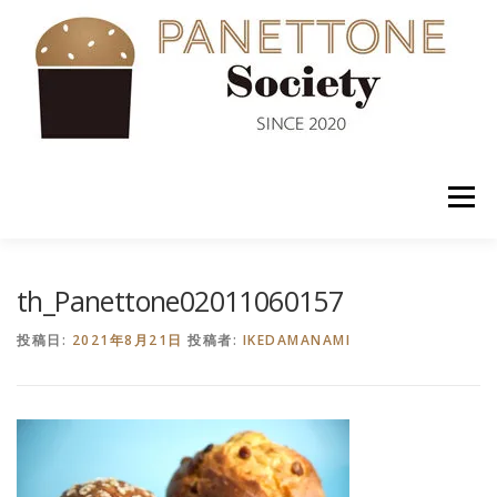
コ
ン
テ
ン
ツ
へ
ス
キ
ッ
メニュー
プ
入会案内
ABOUT US
NEWS
PANETTONE
th_Panettone02011060157
投稿日:
2021年8月21日
投稿者:
IKEDAMANAMI
SHOP
セミナー
CONTACT