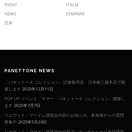
EVENT
ITALIA
NEWS
SEMINAR
日本
PANETTONE NEWS
「パネットーネ コレクション」試食販売会、日本橋三越本店で開
催します
2025年12月11日
POP UP イベント「サマー・パネットーネ コレクション」開催し
ます
2025年7月7日
リエヴィト・マードレ講習会内容のお知らせ。参加者からの質問
募集中
2025年5月24日
リエヴィト・マードレ保護協会会長アンナ・サルトーリ来日講習