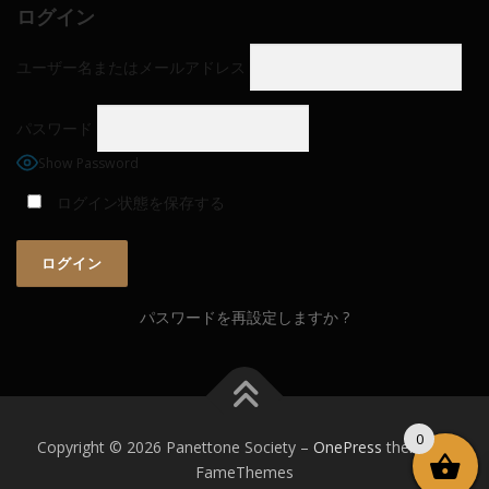
ログイン
ユーザー名またはメールアドレス
パスワード
Show Password
ログイン状態を保存する
パスワードを再設定しますか ?
0
Copyright © 2026 Panettone Society
–
OnePress
theme by
FameThemes