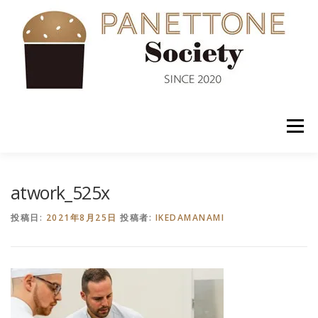
コ
ン
テ
ン
ツ
へ
ス
キ
ッ
メニュー
プ
入会案内
ABOUT US
NEWS
PANETTONE
atwork_525x
投稿日:
2021年8月25日
投稿者:
IKEDAMANAMI
SHOP
セミナー
CONTACT