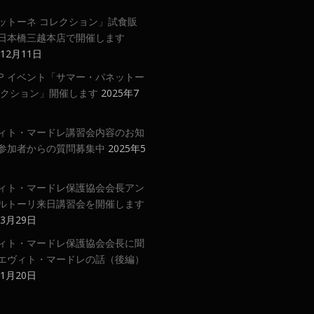
ットーネ コレクション」試食販
日本橋三越本店で開催します
年12月11日
 UP イベント「サマー・パネットー
レクション」開催します
2025年7
ィト・マードレ講習会内容のお知
参加者からの質問募集中
2025年5
ィト・マードレ保護協会会長アン
ルトーリ来日講習会を開催します
年3月29日
ィト・マードレ保護協会会長に聞
エヴィト・マードレの話（後編）
年1月20日