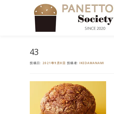
コ
ン
テ
ン
ツ
へ
ス
キ
43
ッ
プ
投稿日:
2021年9月8日
投稿者:
IKEDAMANAMI