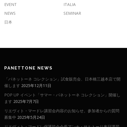
EVENT
ITALIA
NEWS
SEMINAR
日本
PANETTONE NEWS
「パネットーネ コレクション」試食販売会、日本橋三越本店で開
催します
2025年12月11日
POP UP イベント「サマー・パネットーネ コレクション」開催し
ます
2025年7月7日
リエヴィト・マードレ講習会内容のお知らせ。参加者からの質問
募集中
2025年5月24日
リエヴィト・マードレ保護協会会長アンナ・サルトーリ来日講習