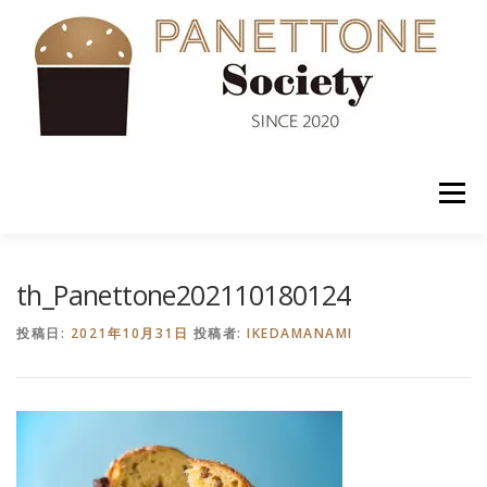
コ
ン
テ
ン
ツ
へ
ス
キ
ッ
メニュー
プ
入会案内
ABOUT US
NEWS
PANETTONE
th_Panettone202110180124
投稿日:
2021年10月31日
投稿者:
IKEDAMANAMI
SHOP
セミナー
CONTACT