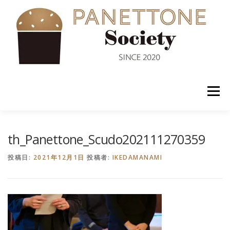
コ
ン
テ
ン
ツ
へ
ス
キ
ッ
メニュー
プ
入会案内
ABOUT US
NEWS
PANETTONE
th_Panettone_Scudo202111270359
投稿日:
2021年12月1日
投稿者:
IKEDAMANAMI
SHOP
セミナー
CONTACT