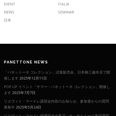
EVENT
ITALIA
NEWS
SEMINAR
日本
PANETTONE NEWS
「パネットーネ コレクション」試食販売会、日本橋三越本店で開
催します
2025年12月11日
POP UP イベント「サマー・パネットーネ コレクション」開催し
ます
2025年7月7日
リエヴィト・マードレ講習会内容のお知らせ。参加者からの質問
募集中
2025年5月24日
リエヴィト・マードレ保護協会会長アンナ・サルトーリ来日講習