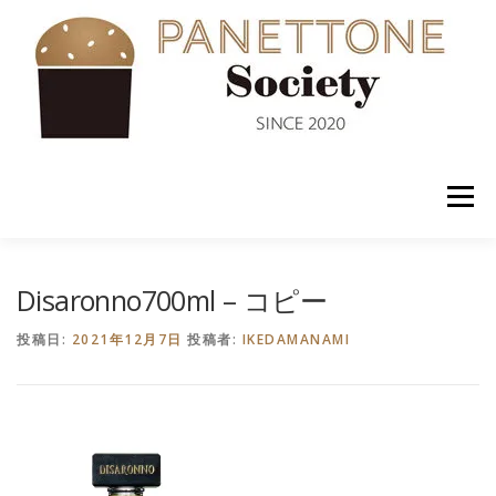
コ
ン
テ
ン
ツ
へ
ス
キ
ッ
メニュー
プ
入会案内
ABOUT US
NEWS
PANETTONE
Disaronno700ml – コピー
投稿日:
2021年12月7日
投稿者:
IKEDAMANAMI
SHOP
セミナー
CONTACT