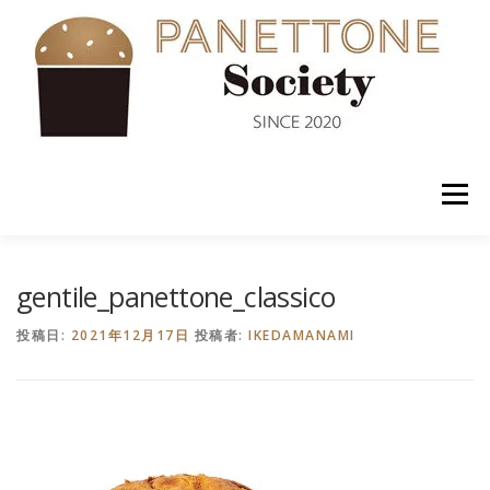
コ
ン
テ
ン
ツ
へ
ス
キ
ッ
メニュー
プ
入会案内
ABOUT US
NEWS
PANETTONE
gentile_panettone_classico
投稿日:
2021年12月17日
投稿者:
IKEDAMANAMI
SHOP
セミナー
CONTACT