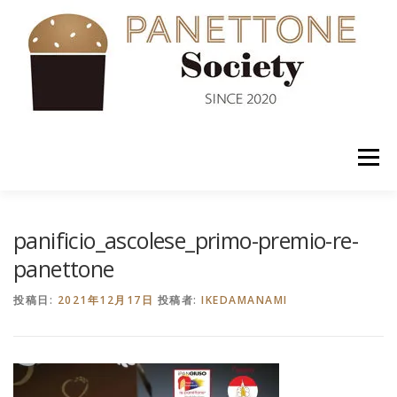
コ
ン
テ
ン
ツ
へ
ス
キ
ッ
メニュー
プ
入会案内
ABOUT US
NEWS
PANETTONE
panificio_ascolese_primo-premio-re-
panettone
SHOP
セミナー
CONTACT
投稿日:
2021年12月17日
投稿者:
IKEDAMANAMI