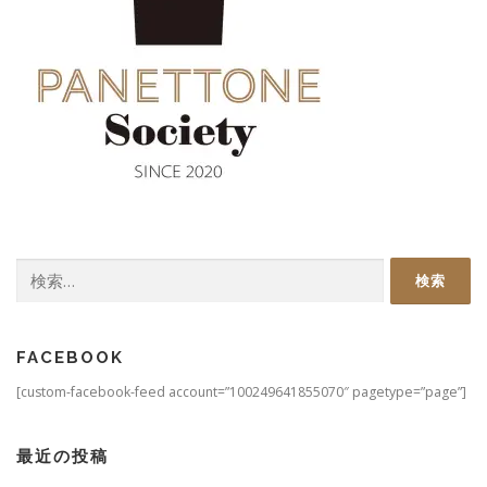
検
索:
FACEBOOK
[custom-facebook-feed account=”100249641855070″ pagetype=”page”]
最近の投稿