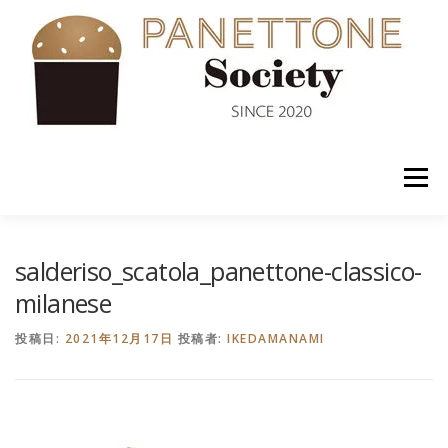
コ
ン
テ
ン
ツ
へ
ス
キ
ッ
メニュー
プ
入会案内
ABOUT US
NEWS
PANETTONE
salderiso_scatola_panettone-classico-
milanese
SHOP
セミナー
CONTACT
投稿日:
2021年12月17日
投稿者:
IKEDAMANAMI