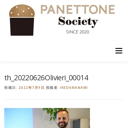
コ
ン
テ
ン
ツ
へ
ス
キ
ッ
メニュー
プ
入会案内
ABOUT US
NEWS
PANETTONE
th_20220626Olivieri_00014
投稿日:
2022年7月9日
投稿者:
IKEDAMANAMI
SHOP
セミナー
CONTACT