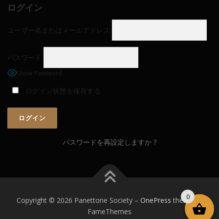
ログイン
ユーザー名またはメールアドレス
パスワード
Show Password
ログイン状態を保存する
パスワードを再設定しますか ?
0
Copyright © 2026 Panettone Society
–
OnePress
theme by
FameThemes