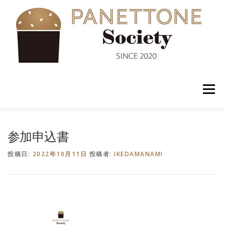
コ
ン
テ
ン
ツ
へ
ス
キ
ッ
メニュー
プ
入会案内
ABOUT US
NEWS
PANETTONE
参加申込書
投稿日:
2022年10月11日
投稿者:
IKEDAMANAMI
SHOP
セミナー
CONTACT