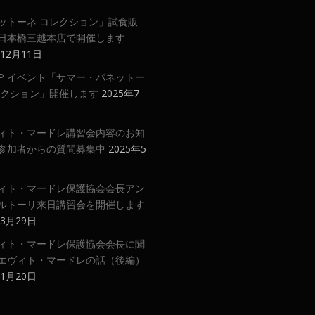
ットーネ コレクション」試食販
日本橋三越本店で開催します
年12月11日
 UP イベント「サマー・パネットー
レクション」開催します
2025年7
ィト・マードレ講習会内容のお知
参加者からの質問募集中
2025年5
ィト・マードレ保護協会会長アン
ルトーリ来日講習会を開催します
年3月29日
ィト・マードレ保護協会会長に聞
エヴィト・マードレの話（後編）
年1月20日