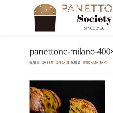
コ
ン
テ
ン
ツ
へ
ス
キ
panettone-milano-400
ッ
プ
投稿日:
2022年12月24日
投稿者:
IKEDAMANAMI