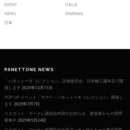
EVENT
ITALIA
NEWS
SEMINAR
日本
PANETTONE NEWS
「パネットーネ コレクション」試食販売会、日本橋三越本店で開
催します
2025年12月11日
POP UP イベント「サマー・パネットーネ コレクション」開催し
ます
2025年7月7日
リエヴィト・マードレ講習会内容のお知らせ。参加者からの質問
募集中
2025年5月24日
リエヴィト・マードレ保護協会会長アンナ・サルトーリ来日講習