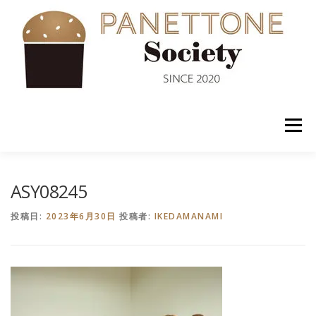
コ
ン
テ
ン
ツ
へ
ス
キ
ッ
メニュー
プ
入会案内
ABOUT US
NEWS
PANETTONE
ASY08245
投稿日:
2023年6月30日
投稿者:
IKEDAMANAMI
SHOP
セミナー
CONTACT