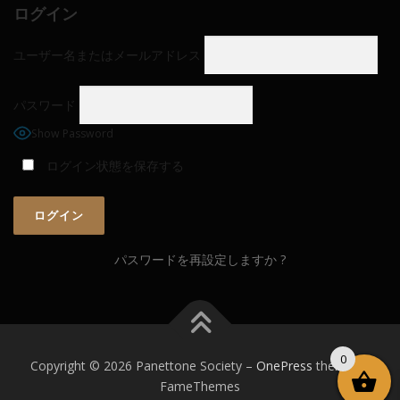
ログイン
ユーザー名またはメールアドレス
パスワード
Show Password
ログイン状態を保存する
パスワードを再設定しますか ?
0
Copyright © 2026 Panettone Society
–
OnePress
theme by
FameThemes