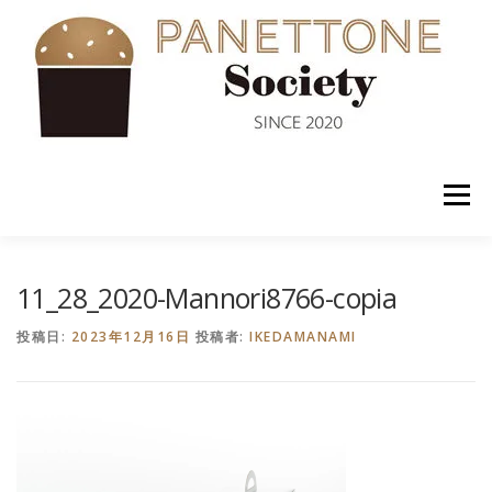
コ
ン
テ
ン
ツ
へ
ス
キ
ッ
メニュー
プ
入会案内
ABOUT US
NEWS
PANETTONE
11_28_2020-Mannori8766-copia
投稿日:
2023年12月16日
投稿者:
IKEDAMANAMI
SHOP
セミナー
CONTACT