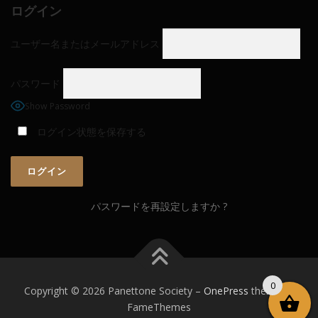
ログイン
ユーザー名またはメールアドレス
パスワード
Show Password
ログイン状態を保存する
パスワードを再設定しますか ?
0
Copyright © 2026 Panettone Society
–
OnePress
theme by
FameThemes