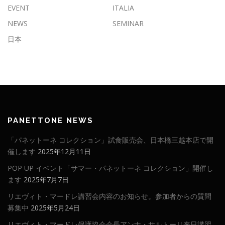
EVENT
ITALIA
NEWS
SEMINAR
日本
PANETTONE NEWS
「パネットーネ コレクション」試食販売会、日本橋三越本店で開
催します
2025年12月11日
POP UP イベント「サマー・パネットーネ コレクション」開催し
ます
2025年7月7日
リエヴィト・マードレ講習会内容のお知らせ。参加者からの質問
募集中
2025年5月24日
リエヴィト・マードレ保護協会会長アンナ・サルトーリ来日講習