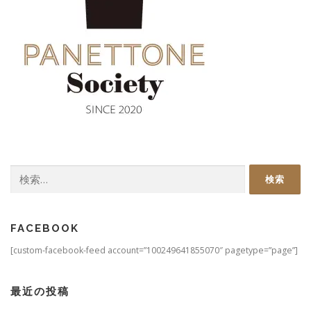
検
索:
FACEBOOK
[custom-facebook-feed account=”100249641855070″ pagetype=”page”]
最近の投稿