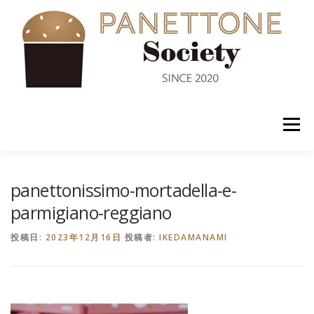
コ
ン
テ
ン
ツ
へ
ス
キ
ッ
メニュー
プ
入会案内
ABOUT US
NEWS
PANETTONE
panettonissimo-mortadella-e-
parmigiano-reggiano
SHOP
セミナー
CONTACT
投稿日:
2023年12月16日
投稿者:
IKEDAMANAMI