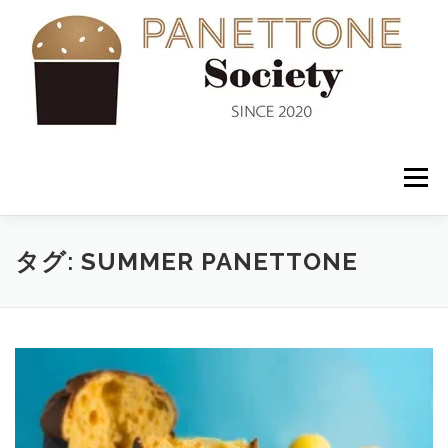
コ
ン
テ
ン
ツ
へ
ス
キ
ッ
メニュー
プ
入会案内
ABOUT US
NEWS
PANETTONE
タグ:
SUMMER PANETTONE
SHOP
セミナー
CONTACT