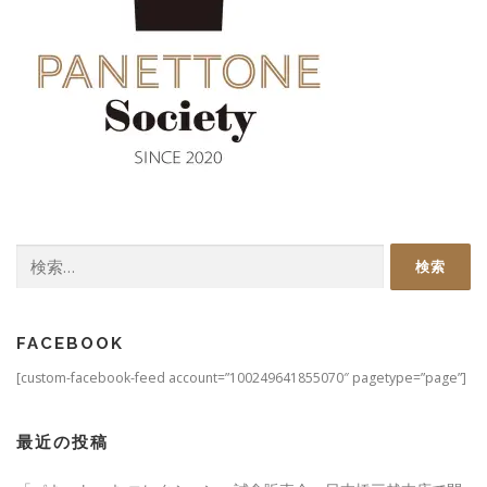
検
索:
FACEBOOK
[custom-facebook-feed account=”100249641855070″ pagetype=”page”]
最近の投稿