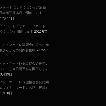
ットーネ コレクション」試食販
日本橋三越本店で開催します
年12月11日
 UP イベント「サマー・パネットー
レクション」開催します
2025年7
ィト・マードレ講習会内容のお知
参加者からの質問募集中
2025年5
ィト・マードレ保護協会会長アン
ルトーリ来日講習会を開催します
年3月29日
ィト・マードレ保護協会会長に聞
エヴィト・マードレの話（後編）
年1月20日