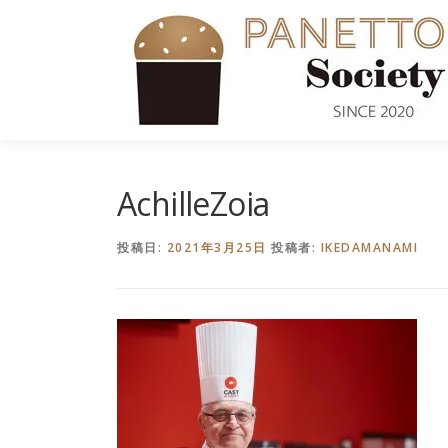
コ
ン
テ
ン
ツ
へ
ス
キ
AchilleZoia
ッ
プ
投稿日:
2021年3月25日
投稿者:
IKEDAMANAMI