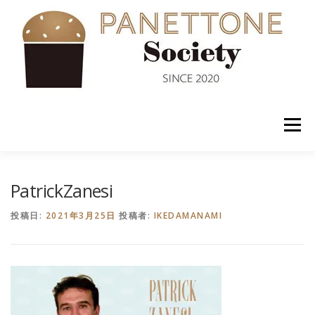
コ
ン
テ
ン
ツ
へ
ス
キ
ッ
メニュー
プ
入会案内
ABOUT US
NEWS
PANETTONE
PatrickZanesi
投稿日:
2021年3月25日
投稿者:
IKEDAMANAMI
SHOP
セミナー
CONTACT