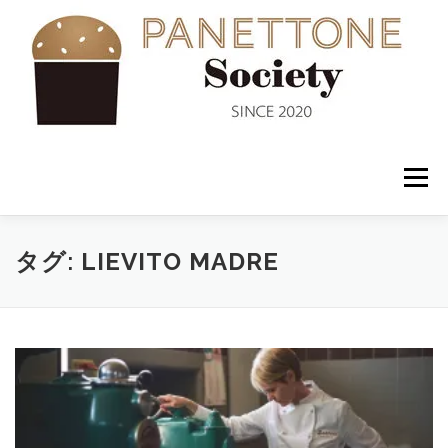
コ
ン
テ
ン
ツ
へ
ス
キ
ッ
メニュー
プ
入会案内
ABOUT US
NEWS
PANETTONE
タグ:
LIEVITO MADRE
SHOP
セミナー
CONTACT