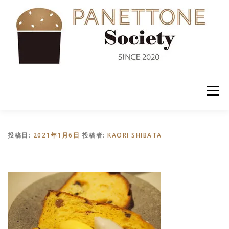
コ
ン
テ
ン
ツ
へ
ス
キ
ッ
メニュー
プ
入会案内
ABOUT US
NEWS
PANETTONE
投稿日:
2021年1月6日
投稿者:
KAORI SHIBATA
SHOP
セミナー
CONTACT