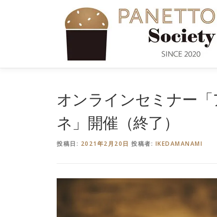
コ
ン
テ
ン
ツ
へ
ス
キ
オンラインセミナー「
ッ
プ
ネ」開催（終了）
投稿日:
2021年2月20日
投稿者:
IKEDAMANAMI