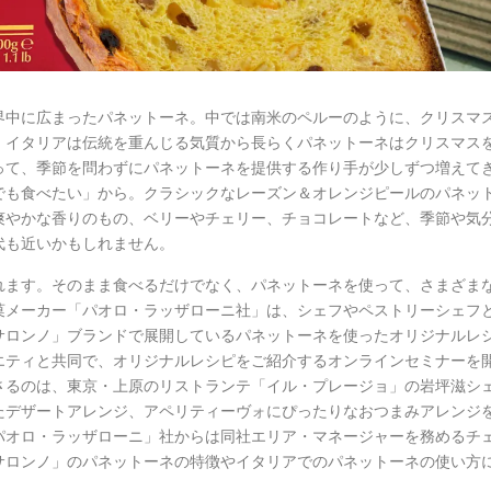
界中に広まったパネットーネ。中では南米のペルーのように、クリスマ
。イタリアは伝統を重んじる気質から長らくパネットーネはクリスマス
って、季節を問わずにパネットーネを提供する作り手が少しずつ増えて
でも食べたい」から。クラシックなレーズン＆オレンジピールのパネッ
爽やかな香りのもの、ベリーやチェリー、チョコレートなど、季節や気
代も近いかもしれません。
れます。そのまま食べるだけでなく、パネットーネを使って、さまざま
菓メーカー「パオロ・ラッザローニ社」は、シェフやペストリーシェフ
サロンノ」ブランドで展開しているパネットーネを使ったオリジナルレ
エティと共同で、オリジナルレシピをご紹介するオンラインセミナーを
さるのは、東京・上原のリストランテ「イル・プレージョ」の岩坪滋シ
たデザートアレンジ、アペリティーヴォにぴったりなおつまみアレンジ
パオロ・ラッザローニ」社からは同社エリア・マネージャーを務めるチ
サロンノ」のパネットーネの特徴やイタリアでのパネットーネの使い方