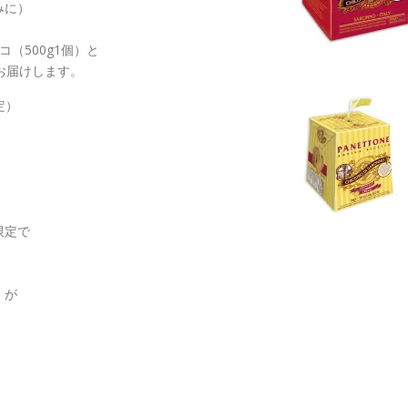
みに）
（500g1個）と
をお届けします。
定）
限定で
」が