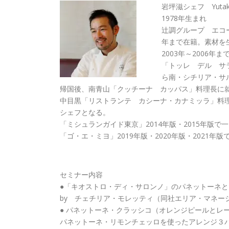
岩坪滋シェフ Yutaka 
1978年生まれ
辻調グループ エコー
年まで在籍。素材を
2003年～2006
「トッレ デル サ
ら南・シチリア・サ
帰国後、南青山「クッチーナ カッパス」料理長に
中目黒「リストランテ カシーナ・カナミッラ」料理
シェフとなる。
「ミシュランガイド東京」2014年版・2015年版で
「ゴ・エ・ミヨ」2019年版・2020年版・2021年
セミナー内容
●「キオストロ・ディ・サロンノ」のパネットーネ
by チェチリア・モレッティ（同社エリア・マネー
● パネットーネ・クラッシコ（オレンジピールとレ
パネットーネ・リモンチェッロを使ったアレンジ３