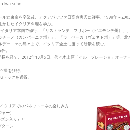
Iwatsubo
ル辻東京を卒業後、アクアパッツァ日髙良実氏に師事。1998年～200
生かしたイタリア料理を学ぶ。
年までイタリア本国で修行。「リストランテ フリポー（ピエモンテ州）」
ラチーノ（カンパーニァ州）」、「ラ ペーカ（ヴェネト州）」等、北
ルデーニァの島々まで、イタリア全土に渡って研鑽を積む。
就任。
長を経て、2012年10月5日、代々木上原「イル プレージョ」オーナ
一ツ星を獲得。
版で3トックを獲得。
とイタリアでのパネットーネの楽しみ方
ジャー）
ーズン入り）と
パターン