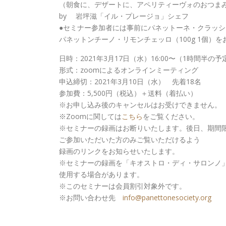
（朝食に、デザートに、アペリティーヴォのおつま
by 岩坪滋「イル・プレージョ」シェフ
●セミナー参加者には事前にパネットーネ・クラッシコ
パネットンチーノ・リモンチェッロ（100g 1個）
日時：2021年3月17日（水）16:00〜（1時間半の予
形式：zoomによるオンラインミーティング
申込締切：2021年3月10日（水） 先着18名
参加費：5,500円（税込）＋送料（着払い）
※お申し込み後のキャンセルはお受けできません。
※Zoomに関しては
こちら
をご覧ください。
※セミナーの録画はお断りいたします。後日、期間
ご参加いただいた方のみご覧いただけるよう
録画のリンクをお知らせいたします。
※セミナーの録画を「キオストロ・ディ・サロンノ
使用する場合があります。
※このセミナーは会員割引対象外です。
※お問い合わせ先
info@panettonesociety.org