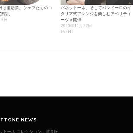
4日は復活祭。シェフたちのコ
パネットーネ、そしてパンドーロのイ
花繚乱
タリア式アレンジを楽しむアペリティ
月3日
ーヴォ開催
2020年11月22日
EVENT
ETTONE NEWS
ットーネ コレクション」試食販