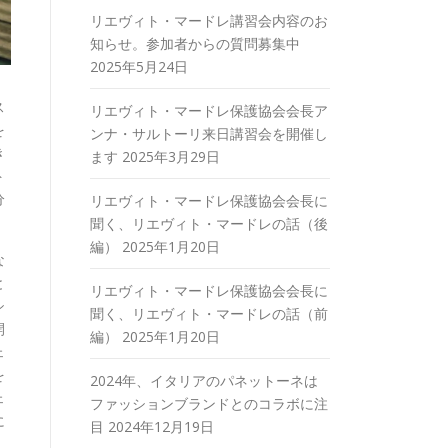
リエヴィト・マードレ講習会内容のお
知らせ。参加者からの質問募集中
2025年5月24日
ス
リエヴィト・マードレ保護協会会長ア
を
ンナ・サルトーリ来日講習会を開催し
き
ます
2025年3月29日
ト
分
リエヴィト・マードレ保護協会会長に
聞く、リエヴィト・マードレの話（後
編）
2025年1月20日
な
と
リエヴィト・マードレ保護協会会長に
シ
聞く、リエヴィト・マードレの話（前
開
編）
2025年1月20日
ェ
を
2024年、イタリアのパネットーネは
ェ
ファッションブランドとのコラボに注
に
目
2024年12月19日