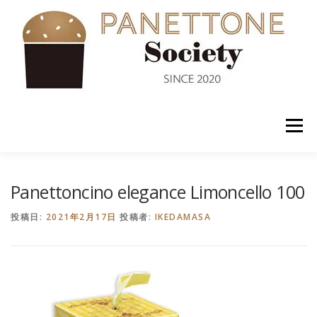
コ
ン
テ
ン
ツ
へ
ス
キ
ッ
メニュー
プ
入会案内
ABOUT US
NEWS
PANETTONE
Panettoncino elegance Limoncello 100
投稿日:
2021年2月17日
投稿者:
IKEDAMASA
SHOP
セミナー
CONTACT