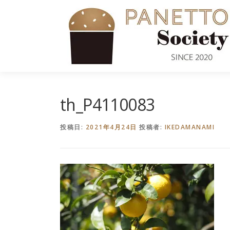
コ
ン
テ
ン
ツ
へ
ス
キ
th_P4110083
ッ
プ
投稿日:
2021年4月24日
投稿者:
IKEDAMANAMI