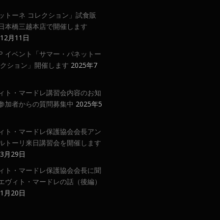
ットーネ コレクション」試食販
日本橋三越本店で開催します
年12月11日
 UP イベント「サマー・パネットー
レクション」開催します
2025年7
ィト・マードレ講習会内容のお知
参加者からの質問募集中
2025年5
ィト・マードレ保護協会会長アン
ルトーリ来日講習会を開催します
年3月29日
ィト・マードレ保護協会会長に聞
エヴィト・マードレの話（後編）
年1月20日