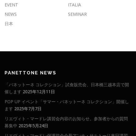
EVENT
ITALIA
NEWS
SEMINAR
日本
PANETTONE NEWS
「パネットーネ コレクション」試食販売会、日本橋三越本店で開
催します
2025年12月11日
POP UP イベント「サマー・パネットーネ コレクション」開催し
ます
2025年7月7日
リエヴィト・マードレ講習会内容のお知らせ。参加者からの質問
募集中
2025年5月24日
リエヴィト・マードレ保護協会会長アンナ・サルトーリ来日講習