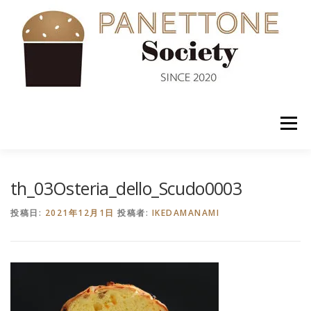
コ
ン
テ
ン
ツ
へ
ス
キ
ッ
メニュー
プ
入会案内
ABOUT US
NEWS
PANETTONE
th_03Osteria_dello_Scudo0003
投稿日:
2021年12月1日
投稿者:
IKEDAMANAMI
SHOP
セミナー
CONTACT