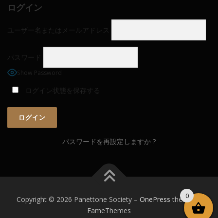
ログイン
ユーザー名またはメールアドレス
パスワード
Show Password
ログイン状態を保存する
パスワードを再設定しますか ?
0
Copyright © 2026 Panettone Society
–
OnePress
theme by
FameThemes