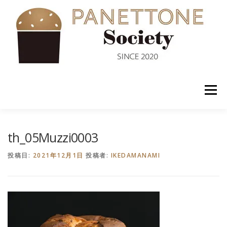
コ
ン
テ
ン
ツ
へ
ス
キ
ッ
メニュー
プ
入会案内
ABOUT US
NEWS
PANETTONE
th_05Muzzi0003
投稿日:
2021年12月1日
投稿者:
IKEDAMANAMI
SHOP
セミナー
CONTACT