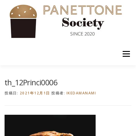
コ
ン
テ
ン
ツ
へ
ス
キ
ッ
メニュー
プ
入会案内
ABOUT US
NEWS
PANETTONE
th_12Princi0006
投稿日:
2021年12月1日
投稿者:
IKEDAMANAMI
SHOP
セミナー
CONTACT