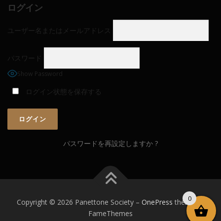
ログイン
ユーザー名またはメールアドレス
パスワード
Show Password
ログイン状態を保存する
パスワードを再設定しますか ?
0
Copyright © 2026 Panettone Society
–
OnePress
theme by
FameThemes