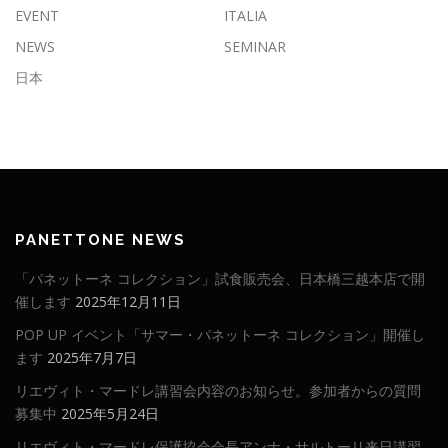
EVENT
ITALIA
NEWS
SEMINAR
日本
PANETTONE NEWS
「パネットーネ コレクション」試食販売会、日本橋三越本店で開
催します
2025年12月11日
POP UP イベント「サマー・パネットーネ コレクション」開催し
ます
2025年7月7日
リエヴィト・マードレ講習会内容のお知らせ。参加者からの質問
募集中
2025年5月24日
リエヴィト・マードレ保護協会会長アンナ・サルトーリ来日講習