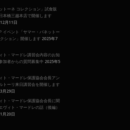
ットーネ コレクション」試食販
日本橋三越本店で開催します
年12月11日
 UP イベント「サマー・パネットー
レクション」開催します
2025年7
ィト・マードレ講習会内容のお知
参加者からの質問募集中
2025年5
ィト・マードレ保護協会会長アン
ルトーリ来日講習会を開催します
年3月29日
ィト・マードレ保護協会会長に聞
エヴィト・マードレの話（後編）
年1月20日