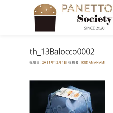
コ
ン
テ
ン
ツ
へ
ス
キ
th_13Balocco0002
ッ
プ
投稿日:
2021年12月1日
投稿者:
IKEDAMANAMI