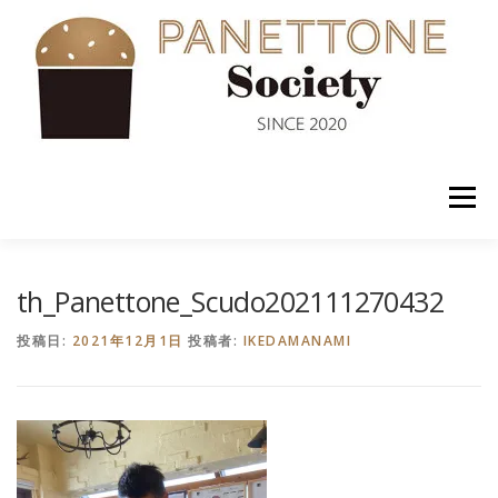
コ
ン
テ
ン
ツ
へ
ス
キ
ッ
メニュー
プ
入会案内
ABOUT US
NEWS
PANETTONE
th_Panettone_Scudo202111270432
投稿日:
2021年12月1日
投稿者:
IKEDAMANAMI
SHOP
セミナー
CONTACT