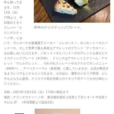
年も帰ってき
ます。12月
12日（日）
17時より、中
目黒のイタリ
昨年のテイスティングプレート。
アンバー「ク
ランデスティ
ーノ41」にお
いて、ヴェローナの老舗菓子メーカー「メレガッティ」のパネットーネとパ
ンドーロ、そして世界で最も有名なアマレットのブランド「ディサローノ」
をお楽しみいただけます。パネットーネとパンドーロのアレンジも加えたテ
イスティングプレート（¥1500）、ドリンクはアマレットとクリーム・アマ
レット「ヴェルヴェット」、それぞれストレートやカクテルでオンメニュー
（¥800〜）。アペリティーヴォ（食前酒）と題していますが、お店が閉店す
るまでいつでもリクエストできます。そのほか、通常のイタリア料理、ピン
サももちろん提供。クリスマス気分先取りのイタリア式アペリをぜひ味わっ
てください。
日時：2021年12月12日（日）17:00〜閉店まで
場所：クランデスティーノ41 東京都目黒区上目黒１丁目１９−４ 中目黒Ｔ
Ｎビル 2F （中目黒駅より徒歩2分）