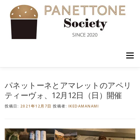
コ
ン
テ
ン
ツ
へ
ス
キ
ッ
メニュー
プ
入会案内
ABOUT US
NEWS
PANETTONE
パネットーネとアマレットのアペリ
ティーヴォ、12月12日（日）開催
SHOP
セミナー
CONTACT
投稿日:
2021年12月7日
投稿者:
IKEDAMANAMI