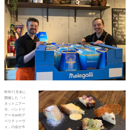
昨年11月末に
開催した「パ
ネットニアー
モ、パンドリ
アーモwithア
ペリティーヴ
ォ」の会が今