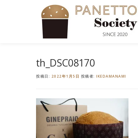
コ
ン
テ
ン
ツ
へ
ス
キ
th_DSC08170
ッ
プ
投稿日:
2022年1月5日
投稿者:
IKEDAMANAMI