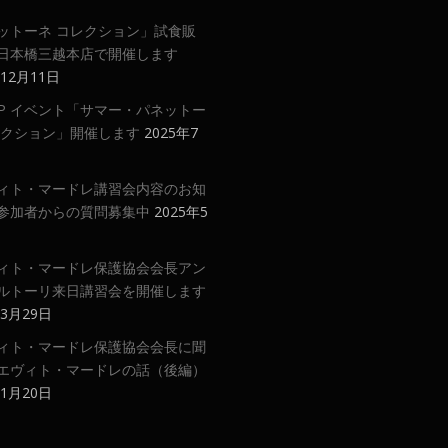
ットーネ コレクション」試食販
日本橋三越本店で開催します
年12月11日
 UP イベント「サマー・パネットー
レクション」開催します
2025年7
ィト・マードレ講習会内容のお知
参加者からの質問募集中
2025年5
ィト・マードレ保護協会会長アン
ルトーリ来日講習会を開催します
年3月29日
ィト・マードレ保護協会会長に聞
エヴィト・マードレの話（後編）
年1月20日