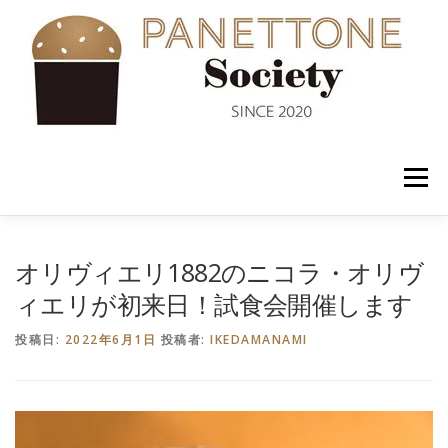
コ
ン
テ
ン
ツ
へ
ス
キ
ッ
メニュー
プ
入会案内
ABOUT US
NEWS
PANETTONE
オリヴィエリ1882のニコラ・オリヴ
ィエリが初来日！試食会開催します
SHOP
セミナー
CONTACT
投稿日:
2022年6月1日
投稿者:
IKEDAMANAMI