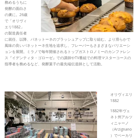
務めるうちに
発酵の面白さ
の虜に。26歳
で「オリヴィ
エリ1882」
の製造責任者
に就任、以降、パネットーネのブラッシュアップに取り組む。より滑らかで
風味の良いパネットーネ生地を追求し、フレーバーもさまざまなバリエーシ
ョンを展開。ミラノで毎年開催されるトップガストロノミーのカンファレン
ス『イデンティタ・ゴローゼ』での講師やTV番組での料理マスターコースの
指導者を務めるなど、発酵菓子の最先端伝道師として活動。
オリヴィエリ
1882
1882年ヴェ
ネト州アルツ
ィニャーノ
（Arzignano
）でベーカリ