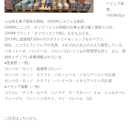
ーとして創
業。
1970年代か
らは焼き菓子製造を開始。2000年にカフェを創設。
2006年にニコラ・オリヴィエリが両親の仕事を受け継ぐ覚悟で入社。
2009年ブランド「オリヴィエリ1882」を立ち上げる。
2015年に総面積1200㎡のラボラトリー＆ショップをオープン。
現在、ニコラとアンドレアの兄弟、それぞれの夫人の４人で運営している。
パネットーネ、パンドーロ、コロンバはいくつもの受賞歴を誇り、また、国
内外メディアに多数掲載されている。
●受賞歴（一部）
ガンベロ・ロッソ 最優秀コロンバ
ガンベロ・ロッソ クラフト・パネットーネ・イタリアベスト10入賞
ガンベロ・ロッソ クラフト・パンドーロ・イタリアベスト20入賞
●メディア掲載（一部）
コリエレ・デッラ・セーラ、パノラマ、ラ・スタンパ、イル・ジョルナーレ
フォーブス、ワシントンポスト、マリ・クレール、GQ
ご注文はこちらから。