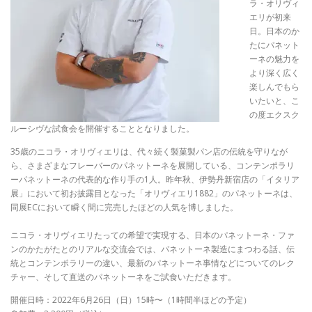
ラ・オリヴィ
エリが初来
日。日本のか
たにパネット
ーネの魅力を
より深く広く
楽しんでもら
いたいと、こ
の度エクスク
ルーシヴな試食会を開催することとなりました。
35
歳のニコラ・オリヴィエリは、代々続く製菓製パン店の伝統を守りなが
ら、さまざまなフレーバーのパネットーネを展開している、コンテンポラリ
ーパネットーネの代表的な作り手の
1
人。昨年秋、伊勢丹新宿店の「イタリア
展」において初お披露目となった「オリヴィエリ
1882
」のパネットーネは、
同展
EC
において瞬く間に完売したほどの人気を博しました。
ニコラ・オリヴィエリたっての希望で実現する、日本のパネットーネ・ファ
ンのかたがたとのリアルな交流会では、パネットーネ製造にまつわる話、伝
統とコンテンポラリーの違い、最新のパネットーネ事情などについてのレク
チャー、そして直送のパネットーネをご試食いただきます。
開催日時：
2022
年
6
月
26
日（日）
15
時〜（
1
時間半ほどの予定）