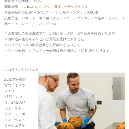
参加費：
2,200
円（税込）
開催場所：
harista
（ハリスタ）四谷キッチンスタジオ
東京都新宿区四谷
1-13-15
アーバンビルディングサカス
8C
棟
試食予定：パネットーネ３種（クラッシコ、アプリコット＆塩キャラメル、
3
種のチョコレート）、パンドーロ
※人数限定の着席形式です。定員に達し次第、お申込みを締め切ります。
※お申込み後のキャンセルは原則お受けできません。
※パネットーネの内容は異なる可能性があります。
※ファン会員、クリエイター会員は表示価格より10%offとなります。
ニコラ・オリヴィエリ
20歳で家族の
営む「オリヴ
ィエリ
1882」に入
社。24歳の時
にオーストラ
リア・メルボ
ルンでペスト
リーシェフを