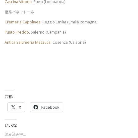
Cascina Vittoria
, Pavia (Lombardia)
優秀パネットーネ
Cremeria Capolinea
, Reggio Emilia (Emilia Romagna)
Punto Freddo
, Salerno (Campania)
Antica Salumeria Mazzuca
, Cosenza (Calabria)
共有:
X
Facebook
いいね:
読み込み中…