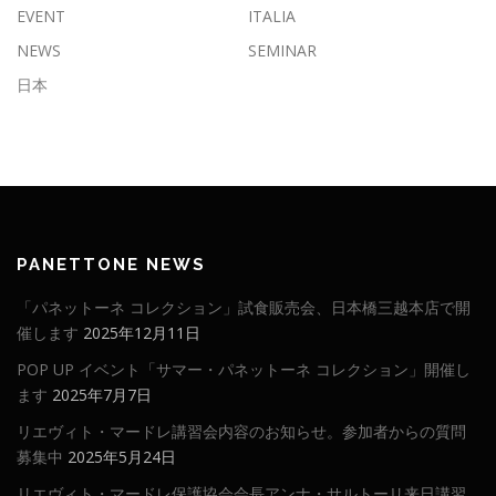
EVENT
ITALIA
NEWS
SEMINAR
日本
PANETTONE NEWS
「パネットーネ コレクション」試食販売会、日本橋三越本店で開
催します
2025年12月11日
POP UP イベント「サマー・パネットーネ コレクション」開催し
ます
2025年7月7日
リエヴィト・マードレ講習会内容のお知らせ。参加者からの質問
募集中
2025年5月24日
リエヴィト・マードレ保護協会会長アンナ・サルトーリ来日講習