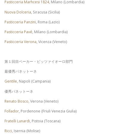
Pasticceria Marhcesi 1824
, Milano (Lombardia)
Nuova Dolceria
, Siracusa (Sicilia)
Pasticceria Panzini
, Roma (Lazio)
Pasticceria Pavé
, Milano (Lombardia)
Pasticceria Verona
, Vicenza (Veneto)
第１回目ベーカー・ピッツァイオーロ部門
最優秀パネットーネ
Gentile
, Napoli (Campania)
優秀パネットーネ
Renato Bosco
, Verona (Veneto)
Follador
, Pordenone (Friuli Venezia Giulia)
Fratelli Lunardi
, Pistoia (Toscana)
Ricci
, Isernia (Molise)