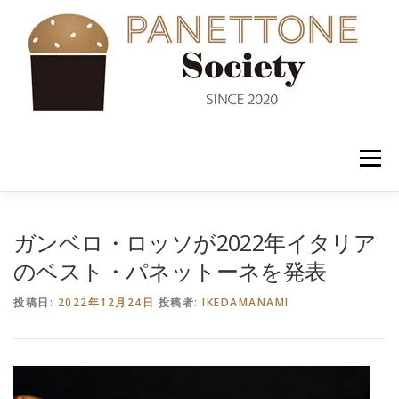
コ
ン
テ
ン
ツ
へ
ス
キ
ッ
メニュー
プ
入会案内
ABOUT US
NEWS
PANETTONE
ガンベロ・ロッソが2022年イタリア
のベスト・パネットーネを発表
SHOP
セミナー
CONTACT
投稿日:
2022年12月24日
投稿者:
IKEDAMANAMI