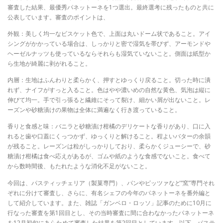
審査した結果、最優秀パネットーネを1つ選出。最終選考に残ったものと共に
公表しています。審査のポイントは、
外観：美しく均一なビスケット色で、上面は丸いドーム状であること。アイ
シングがかかっている場合は、しっかりと密で湿気を帯びず、アーモンドや
ヘーゼルナッツも使っているならそれらも湿気ていないこと。側面は紙型か
ら生地が綺麗に剥がれること。
内層：生地はふんわりと柔らかく、押すとゆっくり戻ること。切った時に潰
れず、ナイフがすっと入ること。色はやや濃いめの自然な黄色、気泡は縦に
伸びて均一。手で引っ張ると繊維にそって裂け、細かい屑が出ないこと。レ
ーズンや砂糖漬けの果物は全体に満遍なく行き渡っていること。
香りと食感と味：バニラと砂糖漬け柑橘のデリケートな香りがあり、口に入
れると歯や口蓋にくっつかず、ゆっくりと解けること。程よいバターの余韻
が残ること。レーズンは粒がしっかりしており、柔らかくジューシーで、砂
糖漬け柑橘は食べ応えがあるが、ゴムや紙のような食感でないこと。食べて
から数時間後、もたれたような消化不足がないこと。
今回は、パスティッチェリア（製菓専門）、パンやピッツァなど“窯”専門それ
ぞれに分けて審査し、さらに、有名シェフの今年のパネットーネを番外編と
して紹介しています。また、雑誌「ガンベロ・ロッソ」記事のために10月に
行なった審査を第1回目とし、その当時審査に間に合わなかったパネットーネ
を12月初旬にあらためて審査した結果を第2回目としています。以下、パステ