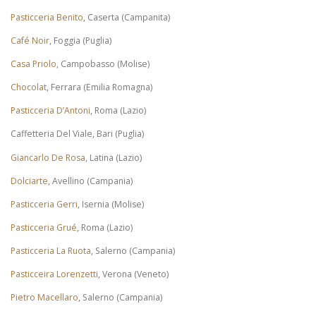
Pasticceria Benito
, Caserta (Campanita)
Café Noir
, Foggia (Puglia)
Casa Priolo
, Campobasso (Molise)
Chocolat
, Ferrara (Emilia Romagna)
Pasticceria D’Antoni
, Roma (Lazio)
Caffetteria Del Viale, Bari (Puglia)
Giancarlo De Rosa
, Latina (Lazio)
Dolciarte
, Avellino (Campania)
Pasticceria Gerri
, Isernia (Molise)
Pasticceria Grué
, Roma (Lazio)
Pasticceria La Ruota
, Salerno (Campania)
Pasticceira Lorenzetti
, Verona (Veneto)
Pietro Macellaro
, Salerno (Campania)