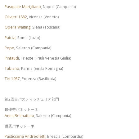
Pasquale Marigliano
, Napoli (Campania)
Olivieri 1882
, Vicenza (Veneto)
Opera Waiting
, Siena (Toscana)
Patrizi
, Roma (Lazio)
Pepe
, Salerno (Campania)
Pintaudi
, Trieste (Friuli Venezia Giulia)
Tabiano
, Parma (Emila Romagna)
Tiri 1957
, Potenza (Basilicata)
第2回目パスティッチェリア部門
最優秀パネットーネ
Anna Belmattino
, Salerno (Campania)
優秀パネットーネ
Pasticceria Andreoletti
, Brescia (Lombardia)