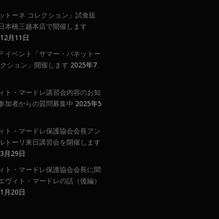
ットーネ コレクション」試食販
日本橋三越本店で開催します
年12月11日
 UP イベント「サマー・パネットー
レクション」開催します
2025年7
ィト・マードレ講習会内容のお知
参加者からの質問募集中
2025年5
ィト・マードレ保護協会会長アン
ルトーリ来日講習会を開催します
年3月29日
ィト・マードレ保護協会会長に聞
エヴィト・マードレの話（後編）
年1月20日