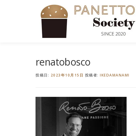
コ
ン
テ
ン
ツ
へ
ス
キ
renatobosco
ッ
プ
投稿日:
2023年10月15日
投稿者:
IKEDAMANAMI