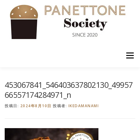
コ
ン
テ
ン
ツ
へ
ス
キ
ッ
メニュー
プ
入会案内
ABOUT US
NEWS
PANETTONE
453067841_546403637802130_49957
66557174284971_n
SHOP
セミナー
CONTACT
投稿日:
2024年8月10日
投稿者:
IKEDAMANAMI