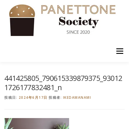
コ
ン
テ
ン
ツ
へ
ス
キ
ッ
メニュー
プ
入会案内
ABOUT US
NEWS
PANETTONE
441425805_790615339879375_93012
1726177832481_n
SHOP
セミナー
CONTACT
投稿日:
2024年6月17日
投稿者:
IKEDAMANAMI