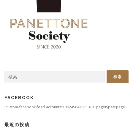
検
索:
FACEBOOK
[custom-facebook-feed account=”100249641855070″ pagetype=”page”]
最近の投稿