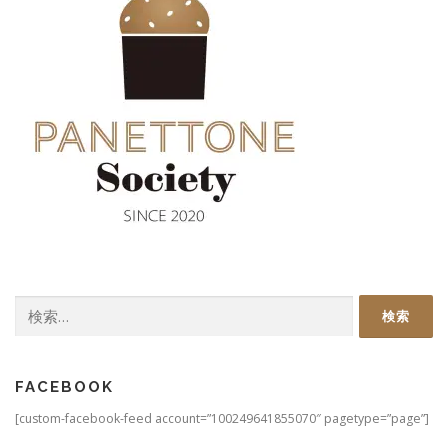
検
索:
FACEBOOK
[custom-facebook-feed account=”100249641855070″ pagetype=”page”]