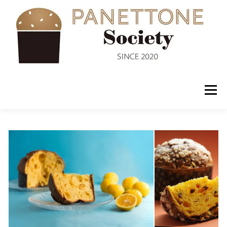
コ
ン
テ
ン
ツ
へ
ス
キ
ッ
メニュー
プ
入会案内
ABOUT US
NEWS
PANETTONE
SHOP
セミナー
CONTACT