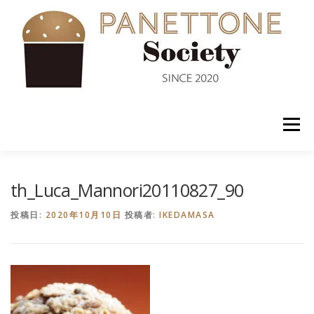
コ
ン
テ
ン
ツ
へ
ス
キ
ッ
メニュー
プ
入会案内
ABOUT US
NEWS
PANETTONE
th_Luca_Mannori20110827_90
投稿日:
2020年10月10日
投稿者:
IKEDAMASA
SHOP
セミナー
CONTACT