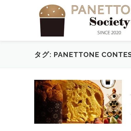
コ
ン
テ
ン
ツ
へ
ス
キ
タグ:
PANETTONE CONTE
ッ
プ