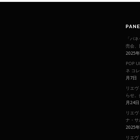
PAN
「パネ
売会、
2025
POP
ネ コ
月7日
リエヴ
らせ。
月24日
リエヴ
ナ・サ
2025
リエヴ