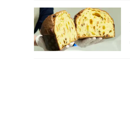
投
稿
ナ
ビ
ゲ
ー
シ