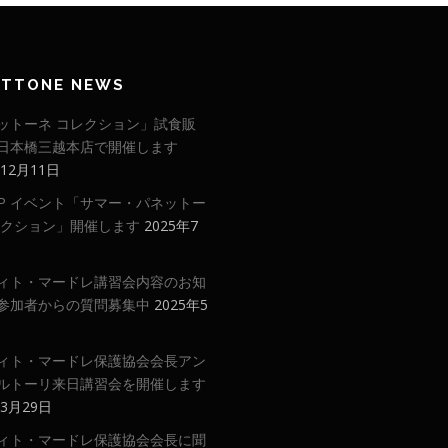
ETTONE NEWS
ットーネ コレクション」試食販
日本橋三越本店で開催します
年12月11日
 UP イベント「サマー・パネットー
レクション」開催します
2025年7
ィト・マードレ講習会内容のお知
参加者からの質問募集中
2025年5
ィト・マードレ保護協会会長アン
ルトーリ来日講習会を開催します
年3月29日
ィト・マードレ保護協会会長に聞