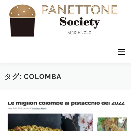
コ
ン
テ
ン
ツ
へ
ス
キ
ッ
メニュー
プ
入会案内
ABOUT US
NEWS
PANETTONE
タグ:
COLOMBA
SHOP
セミナー
CONTACT