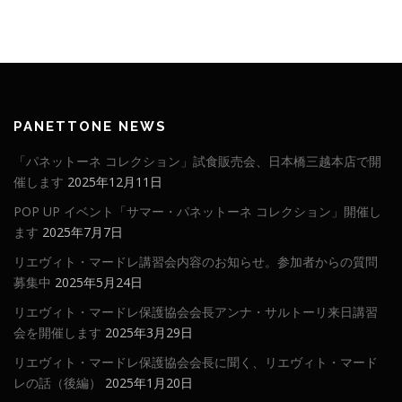
PANETTONE NEWS
「パネットーネ コレクション」試食販売会、日本橋三越本店で開
催します
2025年12月11日
POP UP イベント「サマー・パネットーネ コレクション」開催し
ます
2025年7月7日
リエヴィト・マードレ講習会内容のお知らせ。参加者からの質問
募集中
2025年5月24日
リエヴィト・マードレ保護協会会長アンナ・サルトーリ来日講習
会を開催します
2025年3月29日
リエヴィト・マードレ保護協会会長に聞く、リエヴィト・マード
レの話（後編）
2025年1月20日